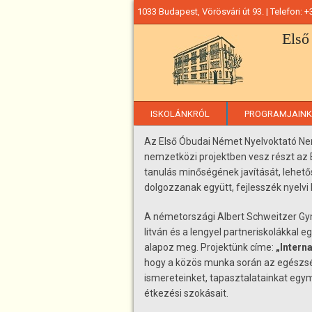
Ugrás
1033 Budapest, Vörösvári út 93. | Telefon: 
a
Első
tartalomra
ISKOLÁNKRÓL
PROGRAMJAINK
Az Első Óbudai Német Nyelvoktató Ne
nemzetközi projektben vesz részt az 
tanulás minőségének javítását, lehető
dolgozzanak együtt, fejlesszék nyelvi
A németországi Albert Schweitzer Gym
litván és a lengyel partneriskolákkal
alapoz meg. Projektünk címe:
„Intern
hogy a közös munka során az egészség
ismereteinket, tapasztalatainkat eg
étkezési szokásait.