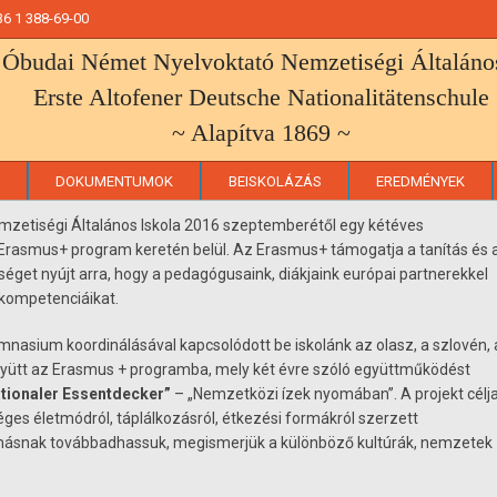
+36 1 388-69-00
 Óbudai Német Nyelvoktató Nemzetiségi Általános
Erste Altofener Deutsche Nationalitätenschule
~ Alapítva 1869 ~
DOKUMENTUMOK
BEISKOLÁZÁS
EREDMÉNYEK
mzetiségi Általános Iskola 2016 szeptemberétől egy kétéves
Erasmus+ program keretén belül. Az Erasmus+ támogatja a tanítás és 
séget nyújt arra, hogy a pedagógusaink, diákjaink európai partnerekkel
 kompetenciáikat.
nasium koordinálásával kapcsolódott be iskolánk az olasz, a szlovén, 
 együtt az Erasmus + programba, mely két évre szóló együttműködést
ationaler Essentdecker”
– „Nemzetközi ízek nyomában”. A projekt célja
es életmódról, táplálkozásról, étkezési formákról szerzett
ymásnak továbbadhassuk, megismerjük a különböző kultúrák, nemzetek