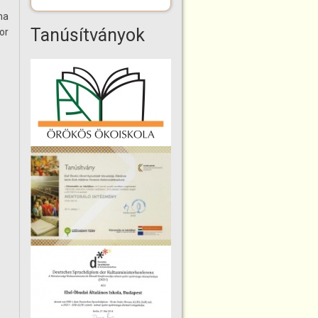
na
Tanúsítványok
or