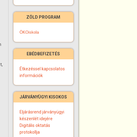
ZÖLD PROGRAM
ÖKOiskola
n
EBÉDBEFIZETÉS
t,
Étkezéssel kapcsolatos
információk
JÁRVÁNYÜGYI KISOKOS
Eljárásrend járványügyi
készenlét idejére
Digitális oktatás
protokollja