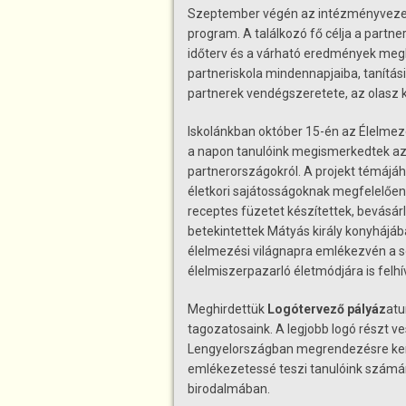
Szeptember végén az intézményvezet
program. A találkozó fő célja a partn
időterv és a várható eredmények megb
partneriskola mindennapjaiba, tanítás
partnerek vendégszeretete, az olasz k
Iskolánkban október 15-én az Élelme
a napon tanulóink megismerkedtek az
partnerországokról. A projekt témájá
életkori sajátosságoknak megfelelően 
receptes füzetet készítettek, bevásár
betekintettek Mátyás király konyhájá
élelmezési világnapra emlékezvén a s
élelmiszerpazarló életmódjára is felhí
Meghirdettük
Logótervező pályáz
atu
tagozatosaink. A legjobb logó részt
Lengyelországban megrendezésre kerül
emlékezetessé teszi tanulóink számár
birodalmában.