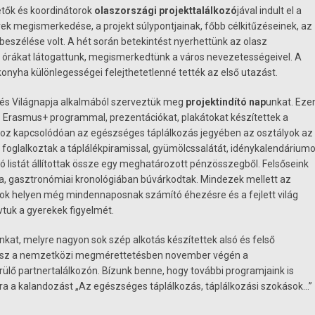
ők és koordinátorok
olaszországi projekttalálkozó
jával indult el a
erek megismerkedése, a projekt súlypontjainak, főbb célkitűzéseinek, az
eszélése volt. A hét során betekintést nyerhettünk az olasz
i órákat látogattunk, megismerkedtünk a város nevezetességeivel. A
onyha különlegességei felejthetetlenné tették az első utazást.
zés Világnapja alkalmából szerveztük meg
projektindító nap
unkat. Eze
 Erasmus+ programmal, prezentációkat, plakátokat készítettek a
hoz kapcsolódóan az egészséges táplálkozás jegyében az osztályok az
foglalkoztak a táplálékpiramissal, gyümölcssalátát, idénykalendáriumo
ló listát állítottak össze egy meghatározott pénzösszegből. Felsőseink
ba, gasztronómiai kronológiában búvárkodtak. Mindezek mellett az
ok helyen még mindennaposnak számító éhezésre és a fejlett világ
vtuk a gyerekek figyelmét.
nkat, melyre nagyon sok szép alkotás készítettek alsó és felső
 vesz a nemzetközi megmérettetésben november végén a
ő partnertalálkozón. Bízunk benne, hogy további programjaink is
a a kalandozást „Az egészséges táplálkozás, táplálkozási szokások…”