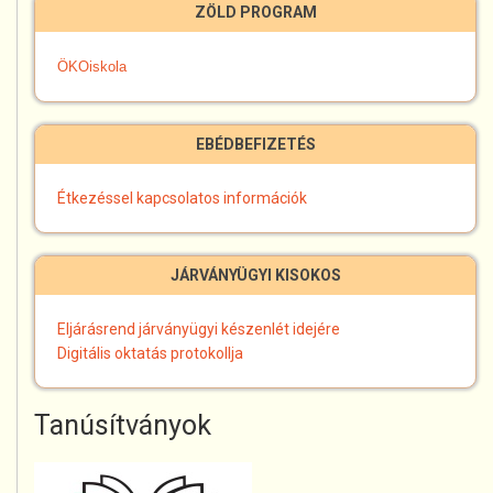
ZÖLD PROGRAM
ÖKOiskola
EBÉDBEFIZETÉS
Étkezéssel kapcsolatos információk
JÁRVÁNYÜGYI KISOKOS
Eljárásrend járványügyi készenlét idejére
Digitális oktatás protokollja
Tanúsítványok