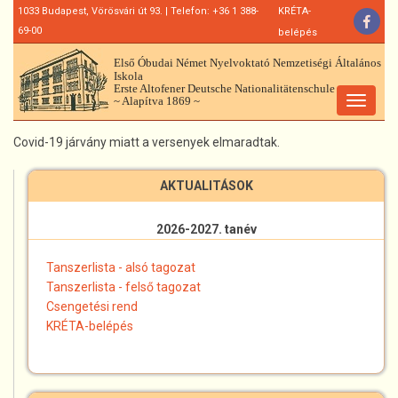
Ugrás
1033 Budapest, Vörösvári út 93. | Telefon: +36 1 388-
KRÉTA-
a
69-00
belépés
tartalomra
Első Óbudai Német Nyelvoktató Nemzetiségi Általános
Iskola
Erste Altofener Deutsche Nationalitätenschule
~ Alapítva 1869 ~
Toggle
navigat
Covid-19 járvány miatt a versenyek elmaradtak.
AKTUALITÁSOK
2026-2027. tanév
Tanszerlista - alsó tagozat
Tanszerlista - felső tagozat
Csengetési rend
KRÉTA-belépés