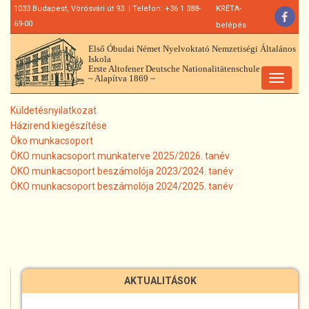
Ugrás
1033 Budapest, Vörösvári út 93. | Telefon: +36 1 388-
KRÉTA-
a
69-00
belépés
tartalomra
Első Óbudai Német Nyelvoktató Nemzetiségi Általános
Iskola
Erste Altofener Deutsche Nationalitätenschule
~ Alapítva 1869 ~
Toggle
navigat
Küldetésnyilatkozat
Házirend kiegészítése
Öko munkacsoport
ÖKO munkacsoport munkaterve 2025/2026. tanév
ÖKO munkacsoport beszámolója 2023/2024. tanév
ÖKO munkacsoport beszámolója 2024/2025. tanév
AKTUALITÁSOK