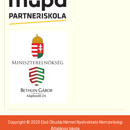
Copyright © 2020 Első Óbudai Német Nyelvoktató Nemzetiségi
Általános Iskola