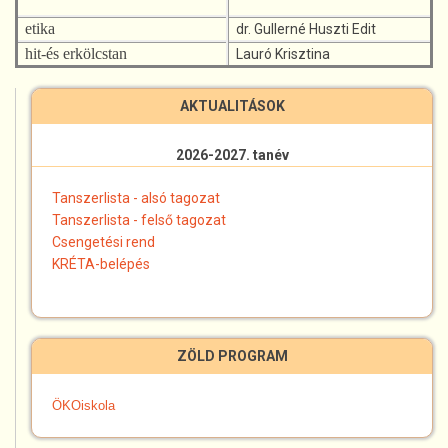
etika
dr. Gullerné Huszti Edit
hit-és erkölcstan
Lauró Krisztina
AKTUALITÁSOK
2026-2027. tanév
Tanszerlista - alsó tagozat
Tanszerlista - felső tagozat
Csengetési rend
KRÉTA-belépés
ZÖLD PROGRAM
ÖKOiskola