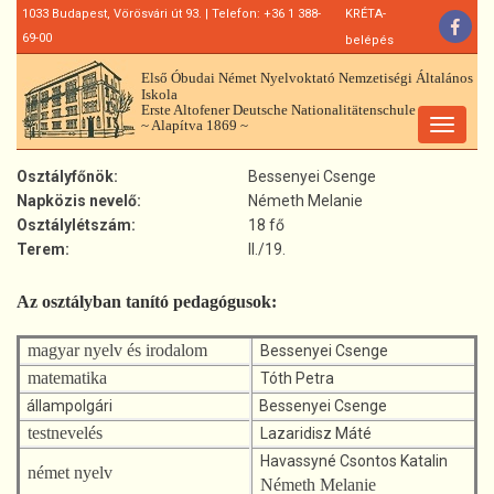
Ugrás
1033 Budapest, Vörösvári út 93. | Telefon: +36 1 388-
KRÉTA-
a
69-00
belépés
tartalomra
Első Óbudai Német Nyelvoktató Nemzetiségi Általános
Iskola
Erste Altofener Deutsche Nationalitätenschule
~ Alapítva 1869 ~
Toggle
navigat
Osztályfőnök
Bessenyei Csenge
Napközis nevelő
Németh Melanie
Osztálylétszám
18 fő
Terem
II./19.
Az osztályban tanító pedagógusok:
magyar nyelv és irodalom
Bessenyei Csenge
matematika
Tóth Petra
állampolgári
Bessenyei Csenge
testnevelés
Lazaridisz Máté
Havassyné Csontos Katalin
német nyelv
Németh Melanie