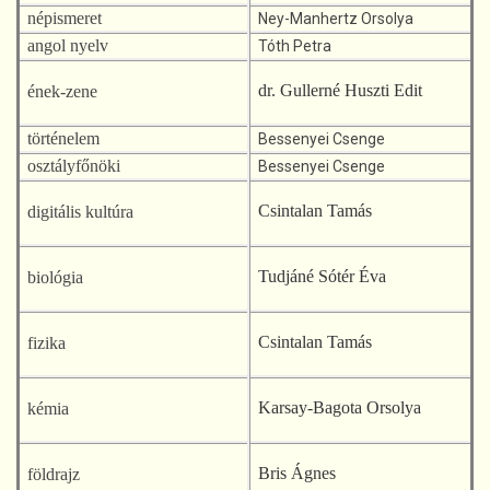
népismeret
Ney-Manhertz Orsolya
angol nyelv
Tóth Petra
dr. Gullerné Huszti Edit
ének-zene
történelem
Bessenyei Csenge
osztályfőnöki
Bessenyei Csenge
Csintalan Tamás
digitális kultúra
Tudjáné Sótér Éva
biológia
Csintalan Tamás
fizika
Karsay-Bagota Orsolya
kémia
Bris Ágnes
földrajz